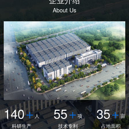
About Us
140
55
35
人
项
亩
科研生产
技术专利
占地面积