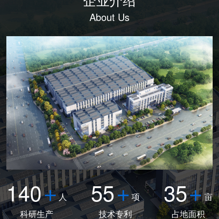
About Us
140
55
35
人
项
亩
科研生产
技术专利
占地面积